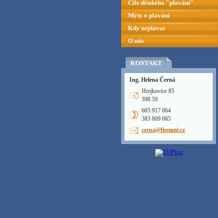
Cíle dětského "plavání"
Mýty o plavání
Kdy neplavat
O nás
KONTAKT
Ing. Helena Černá
Hrejkovice 85
398 59
605 917 064
383 809 085
cerna@fi
remni.cz