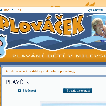
RSS
Tisk
Vyhledávání:
Úvodní stránka
>
Certifikáty
>
Osvedceni plavcik.jpg
PLAVČÍK
Předchozí
Spustit prezentaci