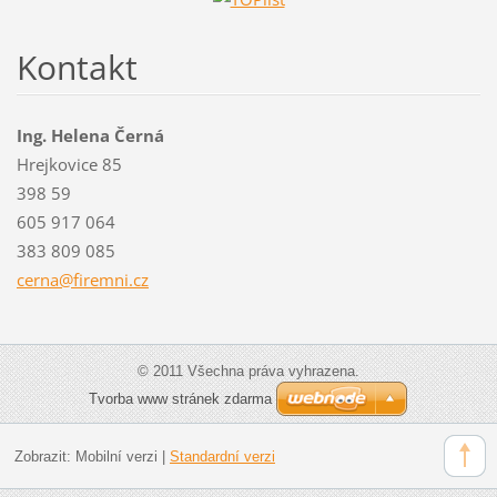
Kontakt
Ing. Helena Černá
Hrejkovice 85
398 59
605 917 064
383 809 085
cerna@fi
remni.cz
© 2011 Všechna práva vyhrazena.
Tvorba www stránek zdarma
Zobrazit:
Mobilní verzi
|
Standardní verzi