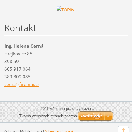
Kontakt
Ing. Helena Černá
Hrejkovice 85
398 59
605 917 064
383 809 085
cerna@fi
remni.cz
© 2011 Všechna práva vyhrazena.
Tvorba webových stránek zdarma
Zobrazit:
Mobilní verzi
|
Standardní verzi