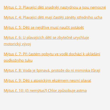
Mýtus č. 3: Plavající děti snadněji nastydnou a jsou nemocné
Mýtus č. 4: Plavající děti mají častěji záněty středního ucha
Mýtus č. 5: Děti se nejdříve musí naučit potápět
Mýtus č. 6: U plavajících dětí se zbytečně urychluje
motorický vývoj
Mýtus č. 7: Při častém pobytu ve vodě dochází k ukládání
podkožního tuku
Mýtus č. 8: Voda je špinavá, protože do ní miminka čůrají
Mýtus č. 9: Děti s atopickým ekzémem nesmí plavat
Mýtus č. 10: (či nemýtus?) Chlor způsobuje astma