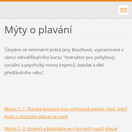
Mýty o plavání
Čerpáno ze seminární práce Jany Boučkové, vypracované v
rámci rekvalifikačního kurzu "Instruktor pro pohybový,
sociální a psychický rozvoj kojenců, batolat a dětí
předškolního věku".
Mýtus č. 1: Plavání kojenců jsou vyhozené peníze, stačí, když
budu s mimčem plavat ve vaně
Mýtus č. 2: Kojenci a batolátka se v kurzech naučí plavat