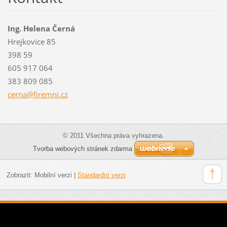
Ing. Helena Černá
Hrejkovice 85
398 59
605 917 064
383 809 085
cerna@fi
remni.cz
© 2011 Všechna práva vyhrazena.
Tvorba webových stránek zdarma
Zobrazit:
Mobilní verzi
|
Standardní verzi