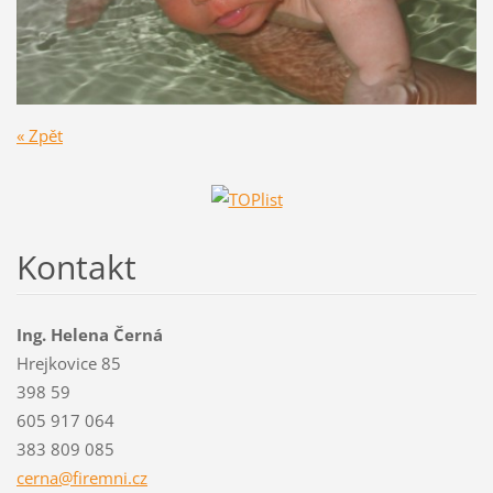
« Zpět
Kontakt
Ing. Helena Černá
Hrejkovice 85
398 59
605 917 064
383 809 085
cerna@fi
remni.cz