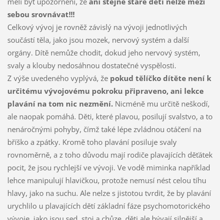
měli být upozorněni, že
ani stejně staré děti nelze mezi
sebou srovnávat!!!
Celkový vývoj je rovněž závislý na vývoji jednotlivých
součástí těla, jako jsou mozek, nervový systém a další
orgány. Dítě nemůže chodit, dokud jeho nervový systém,
svaly a klouby nedosáhnou dostatečné vyspělosti.
Z výše uvedeného vyplývá, že
pokud tělíčko dítěte není k
určitému vývojovému pokroku připraveno, ani lekce
plavání na tom nic nezmění.
Nicméně mu určitě neškodí,
ale naopak pomáhá. Děti, které plavou, posilují svalstvo, a to
nenáročnými pohyby, čímž také lépe zvládnou otáčení na
bříško a zpátky. Kromě toho plavání posiluje svaly
rovnoměrně, a z toho důvodu mají rodiče plavajících děťátek
pocit, že jsou rychlejší ve vývoji. Ve vodě miminka například
lehce manipulují hlavičkou, protože nemusí nést celou tíhu
hlavy, jako na suchu. Ale nelze s jistotou tvrdit, že by plavání
urychlilo u plavajících dětí základní fáze psychomotorického
vývoje, jako jsou sed, stoj a chůze, děti ale bývají silnější a