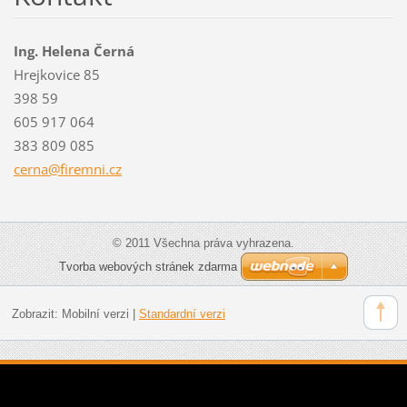
Ing. Helena Černá
Hrejkovice 85
398 59
605 917 064
383 809 085
cerna@fi
remni.cz
© 2011 Všechna práva vyhrazena.
Tvorba webových stránek zdarma
Zobrazit:
Mobilní verzi
|
Standardní verzi